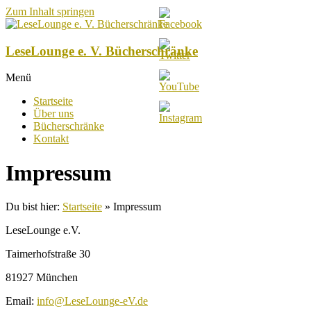
Zum Inhalt springen
LeseLounge e. V. Bücherschränke
Menü
Startseite
Über uns
Bücherschränke
Kontakt
Impressum
Du bist hier:
Startseite
»
Impressum
LeseLounge e.V.
Taimerhofstraße 30
81927 München
Email:
info@LeseLounge-eV.de